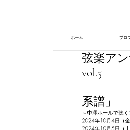
中澤きみ子
​Official Website
ホーム
プロ
弦楽ア
v
「
系譜」
～中澤ホールで聴く
2024年10月4日（金
2024年10月5日（土