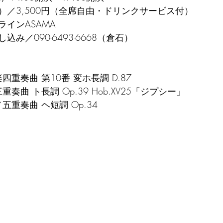
）／3,500円（全席自由・ドリンクサービス付）
インASAMA
み／090-6493-6668（倉石）
重奏曲 第10番 変ホ長調 D.87
奏曲 ト長調 Op.39 Hob.XV25「ジプシー」
重奏曲 ヘ短調 Op.34