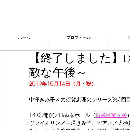
中澤きみ子
​Official Website
ホーム
プロフィール
【終了しました】Du
敵な午後～
2019年10月14日（月・祝）
中澤きみ子＆大須賀恵理のシリーズ第3回
14:00開演／Hakujuホール（
渋谷区富ヶ谷
ヴァイオリン／中澤きみ子、ピアノ／大須